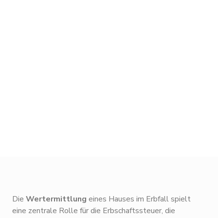
Wertgutachten für ein geerbtes
Haus – Kosten, Verfahren und
steuerliche Bedeutung
Geschätze Lesezeit 2-4 Minuten
Die
Wertermittlung
eines Hauses im Erbfall spielt
eine zentrale Rolle für die Erbschaftssteuer, die