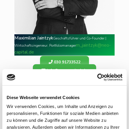
Maximilian Jaintzyk
Geschäftsführer und Co-Founder |
m_jaintzyk@neo-
Wirtschaftsingenieur, Portfoliomanager
capital.de
030 91733522
info@neo-capital.de
Öffnungszeiten
Diese Webseite verwendet Cookies
Montag bis Freitag
Wir verwenden Cookies, um Inhalte und Anzeigen zu
8.00 - 20.00 Uhr
personalisieren, Funktionen für soziale Medien anbieten
zu können und die Zugriffe auf unsere Website zu
analysieren. Außerdem geben wir Informationen zu Ihrer
Folge uns