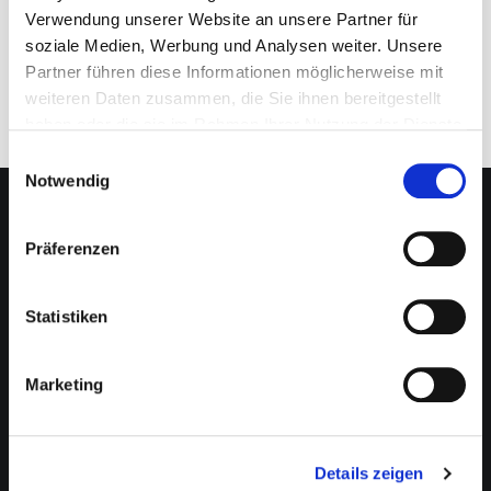
Verwendung unserer Website an unsere Partner für
soziale Medien, Werbung und Analysen weiter. Unsere
Partner führen diese Informationen möglicherweise mit
weiteren Daten zusammen, die Sie ihnen bereitgestellt
haben oder die sie im Rahmen Ihrer Nutzung der Dienste
gesammelt haben.
Einwilligungsauswahl
Notwendig
NEO CAPITAL
Präferenzen
Über uns
Direktinvestment
Statistiken
Finanzierung
Kapitalanlage Immobilien
Moderne Altersvorsorge
Marketing
Vermögensverwaltung
Karriere
Presse & News
Details zeigen