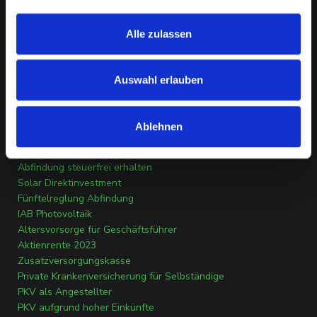
INFORMATIONEN
Kontakt
Alle zulassen
Impressum
Datenschutz
Transparenzverordnung
Auswahl erlauben
Erstinformation
Ablehnen
RATGEBER
Investitionsabzugsbetrag Photovoltaik
Abfindung steuerfrei erhalten
Solar Direktinvestment
Fünftelreglung Abfindung
IAB Photovoltaik
Altersvorsorge für Geschäftsführer
Aktienrente 2023
Zusatzversorgungskasse
Private Krankenversicherung für Selbständige
PKV als Angestellter
PKV aufgrund hoher Einkünfte