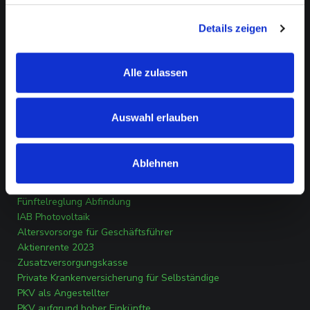
INFORMATIONEN
Details zeigen
Kontakt
Impressum
Datenschutz
Alle zulassen
Transparenzverordnung
Erstinformation
Auswahl erlauben
RATGEBER
Investitionsabzugsbetrag Photovoltaik
Ablehnen
Abfindung steuerfrei erhalten
Solar Direktinvestment
Fünftelreglung Abfindung
IAB Photovoltaik
Altersvorsorge für Geschäftsführer
Aktienrente 2023
Zusatzversorgungskasse
Private Krankenversicherung für Selbständige
PKV als Angestellter
PKV aufgrund hoher Einkünfte