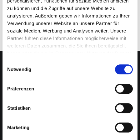
personalisieren, Funktionen für soziale Medien anbieten
Folge uns
zu können und die Zugriffe auf unsere Website zu
analysieren. Außerdem geben wir Informationen zu Ihrer
Verwendung unserer Website an unsere Partner für
soziale Medien, Werbung und Analysen weiter. Unsere
Partner führen diese Informationen möglicherweise mit
weiteren Daten zusammen, die Sie ihnen bereitgestellt
haben oder die sie im Rahmen Ihrer Nutzung der Dienste
gesammelt haben.
Einwilligungsauswahl
Notwendig
NEO CAPITAL
Über uns
Präferenzen
Direktinvestment
Finanzierung
Kapitalanlage Immobilien
Statistiken
Moderne Altersvorsorge
Vermögensverwaltung
Karriere
Marketing
Presse & News